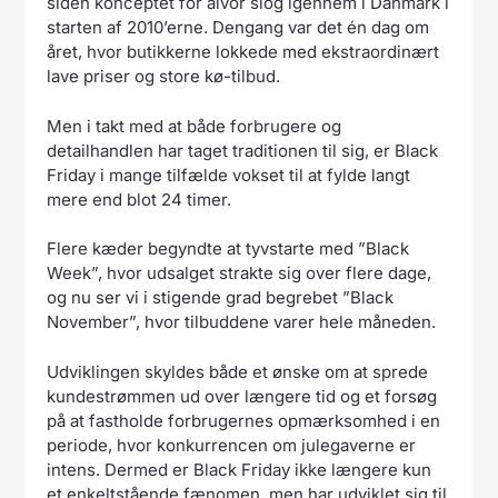
siden konceptet for alvor slog igennem i Danmark i
starten af 2010’erne. Dengang var det én dag om
året, hvor butikkerne lokkede med ekstraordinært
lave priser og store kø-tilbud.
Men i takt med at både forbrugere og
detailhandlen har taget traditionen til sig, er Black
Friday i mange tilfælde vokset til at fylde langt
mere end blot 24 timer.
Flere kæder begyndte at tyvstarte med ”Black
Week”, hvor udsalget strakte sig over flere dage,
og nu ser vi i stigende grad begrebet ”Black
November”, hvor tilbuddene varer hele måneden.
Udviklingen skyldes både et ønske om at sprede
kundestrømmen ud over længere tid og et forsøg
på at fastholde forbrugernes opmærksomhed i en
periode, hvor konkurrencen om julegaverne er
intens. Dermed er Black Friday ikke længere kun
et enkeltstående fænomen, men har udviklet sig til