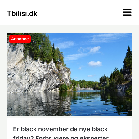
Skip
to
Tbilisi.dk
content
Annonce
Er black november de nye black
friday? Forbrugere og eksperter