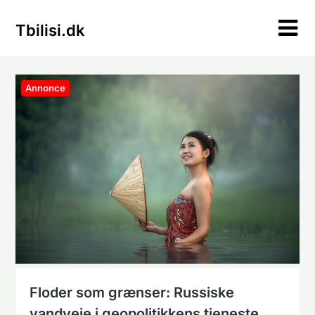
Skip
to
Tbilisi.dk
content
Annonce
Floder som grænser: Russiske
vandveje i geopolitikkens tjeneste