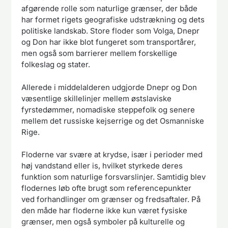
afgørende rolle som naturlige grænser, der både
har formet rigets geografiske udstrækning og dets
politiske landskab. Store floder som Volga, Dnepr
og Don har ikke blot fungeret som transportårer,
men også som barrierer mellem forskellige
folkeslag og stater.
Allerede i middelalderen udgjorde Dnepr og Don
væsentlige skillelinjer mellem østslaviske
fyrstedømmer, nomadiske steppefolk og senere
mellem det russiske kejserrige og det Osmanniske
Rige.
Floderne var svære at krydse, især i perioder med
høj vandstand eller is, hvilket styrkede deres
funktion som naturlige forsvarslinjer. Samtidig blev
flodernes løb ofte brugt som referencepunkter
ved forhandlinger om grænser og fredsaftaler. På
den måde har floderne ikke kun været fysiske
grænser, men også symboler på kulturelle og