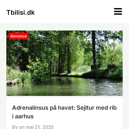
Skip
to
Tbilisi.dk
content
Annonce
Adrenalinsus på havet: Sejltur med rib
i aarhus
By on
maj 21, 2025