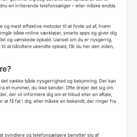
endnu en irriterende telefonsælger – eller måske endda
e og mest effektive metoder til at finde ud af, hvem
emgår både online værktøjer, smarte apps og giver dig
ndel og uønskede opkald. Uanset om du er nysgerrig,
 til at håndtere ukendte opkald, får du her den viden,
re?
n det vække både nysgerrighed og bekymring. Der kan
ra et nummer, du ikke kender. Ofte drejer det sig om
 der vil informere dig om et tilbud eller en aftale,
 at få fat i dig, eller måske en bekendt, der ringer fra
at svindlere og telefonsælgere benytter sig af