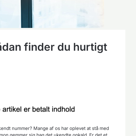
an finder du hurtigt
t ukendt nummer? Mange af os har oplevet at stå med
mon gemmer sig bag det ukendte opkald. Er det et