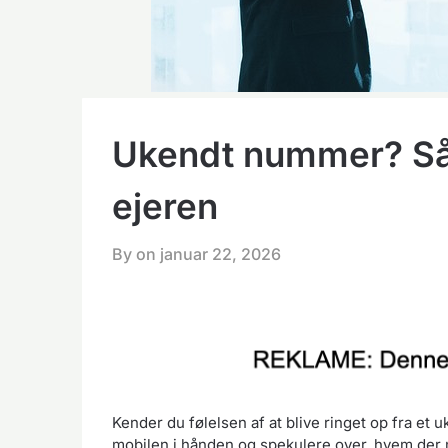
Ukendt nummer? Såd
ejeren
By on
januar 22, 2026
Kender du følelsen af at blive ringet op fra e
mobilen i hånden og spekulere over, hvem der 