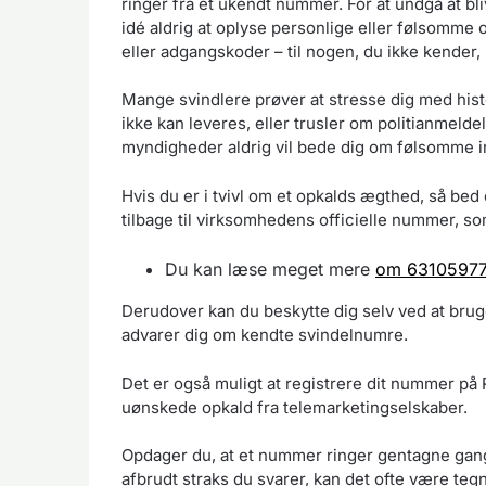
ringer fra et ukendt nummer. For at undgå at bl
idé aldrig at oplyse personlige eller følsomm
eller adgangskoder – til nogen, du ikke kender,
Mange svindlere prøver at stresse dig med his
ikke kan leveres, eller trusler om politianmeld
myndigheder aldrig vil bede dig om følsomme i
Hvis du er i tvivl om et opkalds ægthed, så bed
tilbage til virksomhedens officielle nummer, s
Du kan læse meget mere
om 63105977
Derudover kan du beskytte dig selv ved at bru
advarer dig om kendte svindelnumre.
Det er også muligt at registrere dit nummer på 
uønskede opkald fra telemarketingselskaber.
Opdager du, at et nummer ringer gentagne gange
afbrudt straks du svarer, kan det ofte være teg