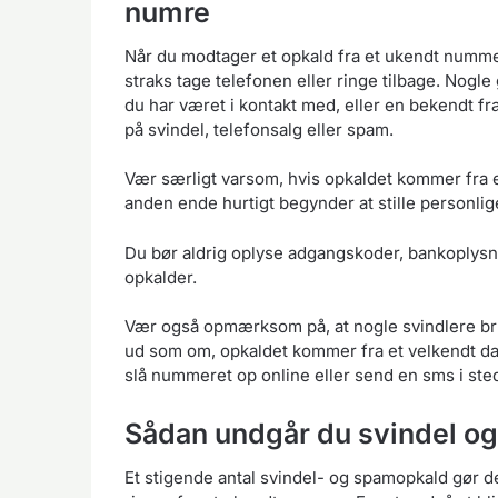
numre
Når du modtager et opkald fra et ukendt numme
straks tage telefonen eller ringe tilbage. Nogl
du har været i kontakt med, eller en bekendt f
på svindel, telefonsalg eller spam.
Vær særligt varsom, hvis opkaldet kommer fra 
anden ende hurtigt begynder at stille personl
Du bør aldrig oplyse adgangskoder, bankoplysnin
opkalder.
Vær også opmærksom på, at nogle svindlere brug
ud som om, opkaldet kommer fra et velkendt dan
slå nummeret op online eller send en sms i stede
Sådan undgår du svindel o
Et stigende antal svindel- og spamopkald gør d