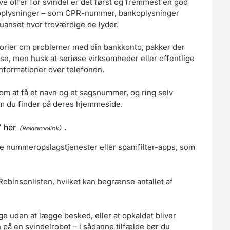
ive offer for svindel er det først og fremmest en god
e oplysninger – som CPR-nummer, bankoplysninger
 uanset hvor troværdige de lyder.
torier om problemer med din bankkonto, pakker der
else, men husk at seriøse virksomheder eller offentlige
nformationer over telefonen.
 om at få et navn og et sagsnummer, og ring selv
om du finder på deres hjemmeside.
 her
.
ge nummeropslagstjenester eller spamfilter-apps, som
Robinsonlisten, hvilket kan begrænse antallet af
 uden at lægge besked, eller at opkaldet bliver
n på en svindelrobot – i sådanne tilfælde bør du