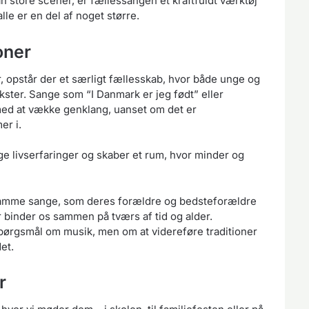
an store scener, er fællessangen et kraftfuldt værktøj
alle er en del af noget større.
oner
 opstår der et særligt fællesskab, hvor både unge og
kster. Sange som “I Danmark er jeg født” eller
 med at vække genklang, uanset om det er
er i.
e livserfaringer og skaber et rum, hvor minder og
samme sange, som deres forældre og bedsteforældre
r binder os sammen på tværs af tid og alder.
pørgsmål om musik, men om at videreføre traditioner
et.
r