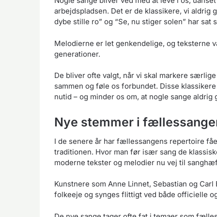
Nogle sange bliver ved med at leve i os, uanset 
arbejdspladsen. Det er de klassikere, vi aldri
dybe stille ro” og “Se, nu stiger solen” har sat 
Melodierne er let genkendelige, og teksterne 
generationer.
De bliver ofte valgt, når vi skal markere særlige l
sammen og føle os forbundet. Disse klassikere
nutid – og minder os om, at nogle sange aldrig 
Nye stemmer i fællessangen
I de senere år har fællessangens repertoire fåe
traditionen. Hvor man før især sang de klassisk
moderne tekster og melodier nu vej til sanghæf
Kunstnere som Anne Linnet, Sebastian og Carl E
folkeeje og synges flittigt ved både officielle
De nye sange tager ofte fat i temaer som fælles