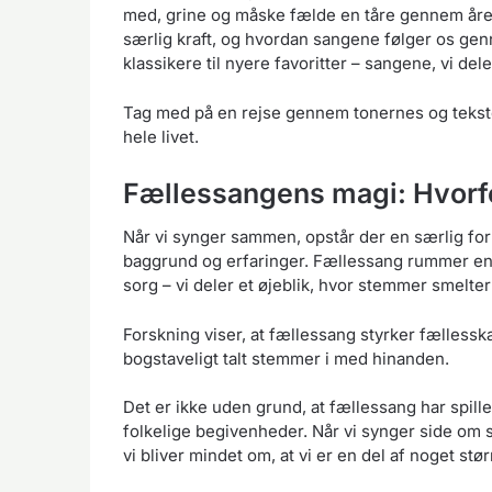
med, grine og måske fælde en tåre gennem åren
særlig kraft, og hvordan sangene følger os genn
klassikere til nyere favoritter – sangene, vi del
Tag med på en rejse gennem tonernes og tekster
hele livet.
Fællessangens magi: Hvorf
Når vi synger sammen, opstår der en særlig for
baggrund og erfaringer. Fællessang rummer en
sorg – vi deler et øjeblik, hvor stemmer smelt
Forskning viser, at fællessang styrker fællesska
bogstaveligt talt stemmer i med hinanden.
Det er ikke uden grund, at fællessang har spillet e
folkelige begivenheder. Når vi synger side om 
vi bliver mindet om, at vi er en del af noget stø