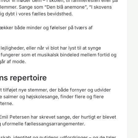
hvor vi møder dem – i skolen, til familiefesten eller på
g glemmer. Sange som “Den blå anemone”, “I skovens
sig dybt i vores fælles bevidsthed.
vækker både minder og følelser på tværs af
ejligheder, eller når vi blot har lyst til at synge
 fungerer som et musikalsk bindeled mellem fortid og
går af mode.
s repertoire
t tilføjet nye stemmer, der både fornyer og udvider
e salmer og højskolesange, finder flere og flere
terne.
mil Petersen har skrevet sange, der hurtigt er blevet
 og uformelle fællessangsarrangementer.
skab, identitet og nutidens udfordringer – og de taler