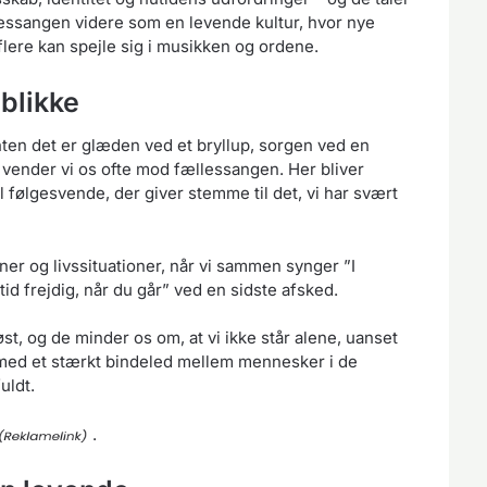
lessangen videre som en levende kultur, hvor nye
lere kan spejle sig i musikken og ordene.
eblikke
 enten det er glæden ved et bryllup, sorgen ved en
vender vi os ofte mod fællessangen. Her bliver
l følgesvende, der giver stemme til det, vi har svært
er og livssituationer, når vi sammen synger ”I
tid frejdig, når du går” ved en sidste afsked.
t, og de minder os om, at vi ikke står alene, uanset
ermed et stærkt bindeled mellem mennesker i de
uldt.
.