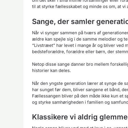
om det sker i små intime forsamlinger eller for
til at styrke fællesskabet og minde os om, at vi 
Sange, der samler generati
Når vi synger sammen på tværs af generationer,
ældre kan spejle sig i de samme melodier og te
“Livstræet” har levet i mange år og bliver ved
bedsteforældre, forældre eller børn, der stemm
Netop disse sange danner bro mellem forskellig
historier kan deles.
Når den yngste generation lærer at synge de 
har sunget før dem, bliver sangene et bånd, de
Fællessangen bliver på den måde ikke kun et s
og styrke samhørigheden i familien og samfund
Klassikere vi aldrig glemme