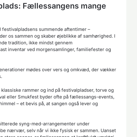
alplads: Fællessangens mange
l festivalpladsens summende aftentimer –
nder os sammen og skaber øjeblikke af samhørighed. I
de tradition, ikke mindst gennem
ast inventar ved morgensamlinger, familiefester og
generationer mødes over vers og omkvæd, der vækker
s.
klassiske rammer og ind på festivalpladser, torve og
val eller Smukfest byder ofte på fællessangs-events,
immel – et bevis på, at sangen også lever og
smitterede syng-med-arrangementer under
be nærvær, selv når vi ikke fysisk er sammen. Uanset