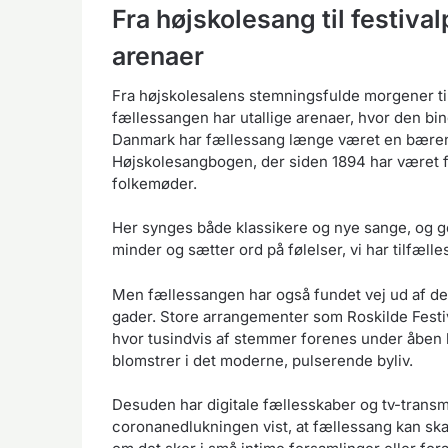
Fra højskolesang til festiv
arenaer
Fra højskolesalens stemningsfulde morgener ti
fællessangen har utallige arenaer, hvor den bi
Danmark har fællessang længe været en bæren
Højskolesangbogen, der siden 1894 har været f
folkemøder.
Her synges både klassikere og nye sange, og 
minder og sætter ord på følelser, vi har tilfælle
Men fællessangen har også fundet vej ud af de 
gader. Store arrangementer som Roskilde Festi
hvor tusindvis af stemmer forenes under åben h
blomstrer i det moderne, pulserende byliv.
Desuden har digitale fællesskaber og tv-tran
coronanedlukningen vist, at fællessang kan ska