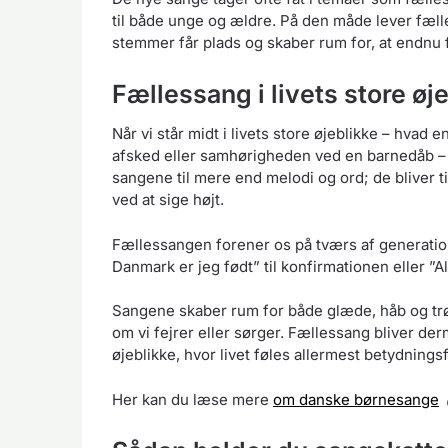
til både unge og ældre. På den måde lever fæl
stemmer får plads og skaber rum for, at endnu f
Fællessang i livets store øj
Når vi står midt i livets store øjeblikke – hvad
afsked eller samhørigheden ved en barnedåb – 
sangene til mere end melodi og ord; de bliver ti
ved at sige højt.
Fællessangen forener os på tværs af generation
Danmark er jeg født” til konfirmationen eller ”Al
Sangene skaber rum for både glæde, håb og trøs
om vi fejrer eller sørger. Fællessang bliver d
øjeblikke, hvor livet føles allermest betydningsf
Her kan du læse mere
om danske børnesange