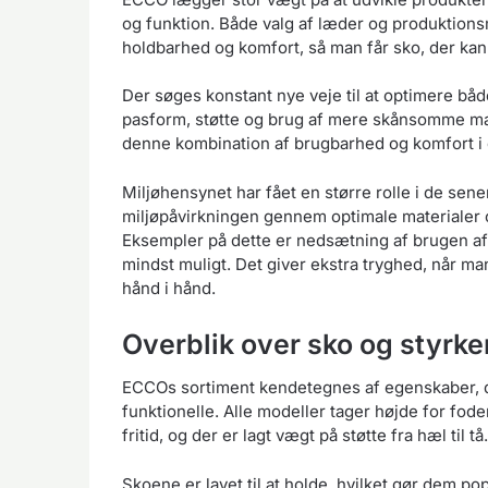
og funktion. Både valg af læder og produktionsm
holdbarhed og komfort, så man får sko, der kan 
Der søges konstant nye veje til at optimere båd
pasform, støtte og brug af mere skånsomme ma
denne kombination af brugbarhed og komfort i
Miljøhensynet har fået en større rolle i de sene
miljøpåvirkningen gennem optimale materiale
Eksempler på dette er nedsætning af brugen af k
mindst muligt. Det giver ekstra tryghed, når m
hånd i hånd.
Overblik over sko og styrke
ECCOs sortiment kendetegnes af egenskaber, d
funktionelle. Alle modeller tager højde for fod
fritid, og der er lagt vægt på støtte fra hæl til tå.
Skoene er lavet til at holde, hvilket gør dem p