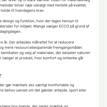
etoder bliver nøje udvalgt med henblik på kvalitet,
holde til hverdagens krav.
e design og funktion, hvor der tages hensyn til
terialer for miljøet. Mange vælger ECCO på grund af
 dagligdagen.
re år. Der arbejdes målrettet for at reducere
r og mere ressourcebesparende fremgangsmåder.
emikalier og valg af materialer, der belaster naturen
an vælger et produkt, hvor komfort og omtanke går
r
er gør mærkets sko særligt komfortable og
ens behov uanset om det gælder arbejde, sport eller
opulære hos mange, der søger praktisk og