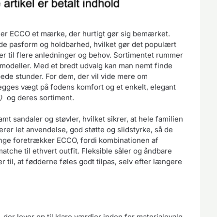
o, er ECCO et mærke, der hurtigt gør sig bemærket.
e pasform og holdbarhed, hvilket gør det populært
r til flere anledninger og behov. Sortimentet rummer
modeller. Med et bredt udvalg kan man nemt finde
ppede stunder. For dem, der vil vide mere om
lægges vægt på fodens komfort og et enkelt, elegant
og deres sortiment.
t sandaler og støvler, hvilket sikrer, at hele familien
erer let anvendelse, god støtte og slidstyrke, så de
 Mange foretrækker ECCO, fordi kombinationen af
atche til ethvert outfit. Fleksible såler og åndbare
 til, at fødderne føles godt tilpas, selv efter længere
der lever op til klare værdier inden for materialevalg