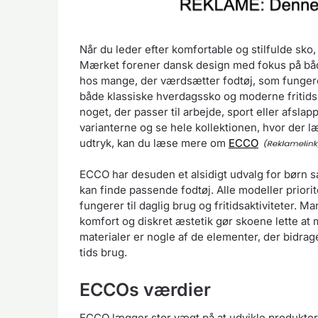
Når du leder efter komfortable og stilfulde sk
Mærket forener dansk design med fokus på båd
hos mange, der værdsætter fodtøj, som fungere
både klassiske hverdagssko og moderne fritids
noget, der passer til arbejde, sport eller afsla
varianterne og se hele kollektionen, hvor der 
udtryk, kan du læse mere om
ECCO
ECCO har desuden et alsidigt udvalg for børn sam
kan finde passende fodtøj. Alle modeller priorit
fungerer til daglig brug og fritidsaktiviteter.
komfort og diskret æstetik gør skoene lette at m
materialer er nogle af de elementer, der bidrager
tids brug.
ECCOs værdier
ECCO lægger stor vægt på at udvikle produkter, 