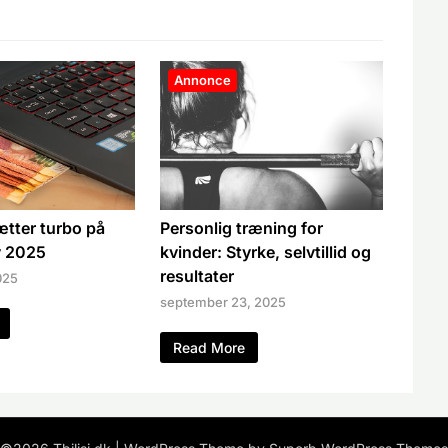
Annonce
ætter turbo på
Personlig træning for
y 2025
kvinder: Styrke, selvtillid og
resultater
025
september 23, 2025
Read More