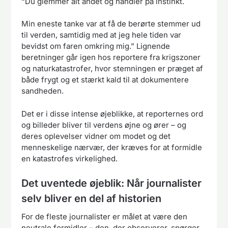
“Du glemmer alt andet og handler på instinkt.
Min eneste tanke var at få de berørte stemmer ud
til verden, samtidig med at jeg hele tiden var
bevidst om faren omkring mig.” Lignende
beretninger går igen hos reportere fra krigszoner
og naturkatastrofer, hvor stemningen er præget af
både frygt og et stærkt kald til at dokumentere
sandheden.
Det er i disse intense øjeblikke, at reporternes ord
og billeder bliver til verdens øjne og ører – og
deres oplevelser vidner om modet og det
menneskelige nærvær, der kræves for at formidle
en katastrofes virkelighed.
Det uventede øjeblik: Når journalister
selv bliver en del af historien
For de fleste journalister er målet at være den
neutrale formidler – den, der observerer, spørger