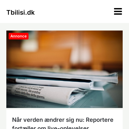
Skip
to
Tbilisi.dk
content
Annonce
Når verden ændrer sig nu: Reportere
fortæller om live-oplevelser