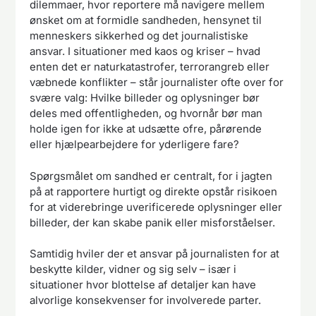
dilemmaer, hvor reportere må navigere mellem
ønsket om at formidle sandheden, hensynet til
menneskers sikkerhed og det journalistiske
ansvar. I situationer med kaos og kriser – hvad
enten det er naturkatastrofer, terrorangreb eller
væbnede konflikter – står journalister ofte over for
svære valg: Hvilke billeder og oplysninger bør
deles med offentligheden, og hvornår bør man
holde igen for ikke at udsætte ofre, pårørende
eller hjælpearbejdere for yderligere fare?
Spørgsmålet om sandhed er centralt, for i jagten
på at rapportere hurtigt og direkte opstår risikoen
for at viderebringe uverificerede oplysninger eller
billeder, der kan skabe panik eller misforståelser.
Samtidig hviler der et ansvar på journalisten for at
beskytte kilder, vidner og sig selv – især i
situationer hvor blottelse af detaljer kan have
alvorlige konsekvenser for involverede parter.