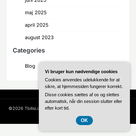
maj 2025
april 2025
august 2023
Categories
Blog
Vi bruger kun nødvendige cookies
Cookies anvendes udelukkende for at
sikre, at hjemmesiden fungerer korrekt.
Disse cookies sættes af os og slettes
automatisk, når din session slutter eller
efter kort tid.
©2026 Tbilisi.dk
| WordPress Theme by
Superb WordPress
Themes
OK
CVR 3740 7739