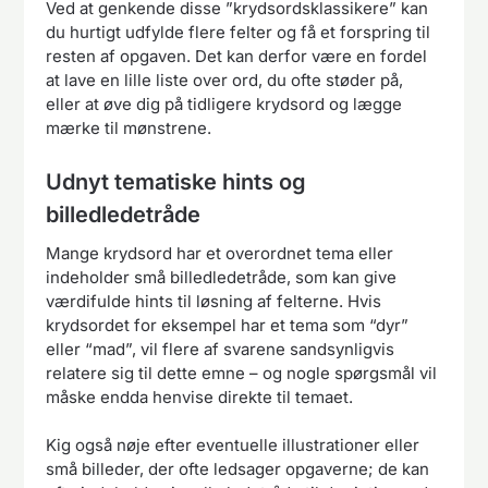
Ved at genkende disse ”krydsordsklassikere” kan
du hurtigt udfylde flere felter og få et forspring til
resten af opgaven. Det kan derfor være en fordel
at lave en lille liste over ord, du ofte støder på,
eller at øve dig på tidligere krydsord og lægge
mærke til mønstrene.
Udnyt tematiske hints og
billedledetråde
Mange krydsord har et overordnet tema eller
indeholder små billedledetråde, som kan give
værdifulde hints til løsning af felterne. Hvis
krydsordet for eksempel har et tema som “dyr”
eller “mad”, vil flere af svarene sandsynligvis
relatere sig til dette emne – og nogle spørgsmål vil
måske endda henvise direkte til temaet.
Kig også nøje efter eventuelle illustrationer eller
små billeder, der ofte ledsager opgaverne; de kan