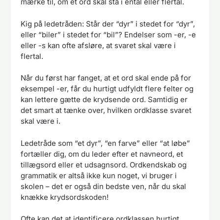
mærke til, om et ord skal stå i ental eller flertal.
Kig på ledetråden: Står der “dyr” i stedet for “dyr”,
eller “biler” i stedet for “bil”? Endelser som -er, -e
eller -s kan ofte afsløre, at svaret skal være i
flertal.
Når du først har fanget, at et ord skal ende på for
eksempel -er, får du hurtigt udfyldt flere felter og
kan lettere gætte de krydsende ord. Samtidig er
det smart at tænke over, hvilken ordklasse svaret
skal være i.
Ledetråde som “et dyr”, “en farve” eller “at løbe”
fortæller dig, om du leder efter et navneord, et
tillægsord eller et udsagnsord. Ordkendskab og
grammatik er altså ikke kun noget, vi bruger i
skolen – det er også din bedste ven, når du skal
knække krydsordskoden!
Ofte kan det at identificere ordklassen hurtigt