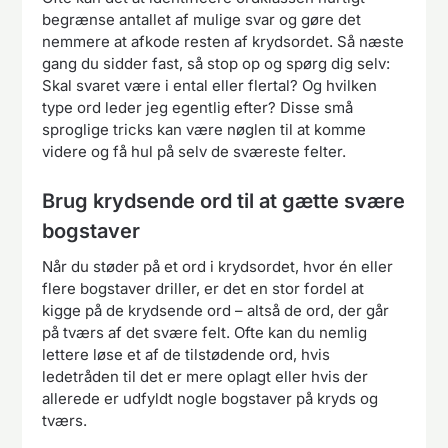
begrænse antallet af mulige svar og gøre det
nemmere at afkode resten af krydsordet. Så næste
gang du sidder fast, så stop op og spørg dig selv:
Skal svaret være i ental eller flertal? Og hvilken
type ord leder jeg egentlig efter? Disse små
sproglige tricks kan være nøglen til at komme
videre og få hul på selv de sværeste felter.
Brug krydsende ord til at gætte svære
bogstaver
Når du støder på et ord i krydsordet, hvor én eller
flere bogstaver driller, er det en stor fordel at
kigge på de krydsende ord – altså de ord, der går
på tværs af det svære felt. Ofte kan du nemlig
lettere løse et af de tilstødende ord, hvis
ledetråden til det er mere oplagt eller hvis der
allerede er udfyldt nogle bogstaver på kryds og
tværs.