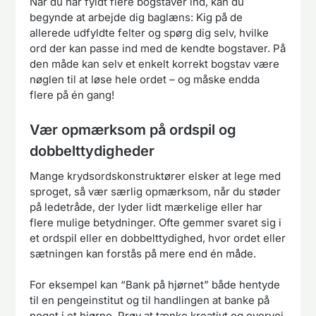
Når du har fyldt flere bogstaver ind, kan du
begynde at arbejde dig baglæns: Kig på de
allerede udfyldte felter og spørg dig selv, hvilke
ord der kan passe ind med de kendte bogstaver. På
den måde kan selv et enkelt korrekt bogstav være
nøglen til at løse hele ordet – og måske endda
flere på én gang!
Vær opmærksom på ordspil og
dobbelttydigheder
Mange krydsordskonstruktører elsker at lege med
sproget, så vær særlig opmærksom, når du støder
på ledetråde, der lyder lidt mærkelige eller har
flere mulige betydninger. Ofte gemmer svaret sig i
et ordspil eller en dobbelttydighed, hvor ordet eller
sætningen kan forstås på mere end én måde.
For eksempel kan “Bank på hjørnet” både hentyde
til en pengeinstitut og til handlingen at banke på
noget i et hjørne. Prøv at tænke kreativt og overvej