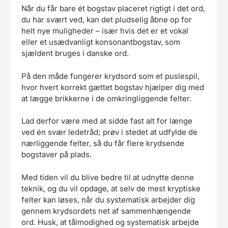
Når du får bare ét bogstav placeret rigtigt i det ord,
du har svært ved, kan det pludselig åbne op for
helt nye muligheder – især hvis det er et vokal
eller et usædvanligt konsonantbogstav, som
sjældent bruges i danske ord.
På den måde fungerer krydsord som et puslespil,
hvor hvert korrekt gættet bogstav hjælper dig med
at lægge brikkerne i de omkringliggende felter.
Lad derfor være med at sidde fast alt for længe
ved én svær ledetråd; prøv i stedet at udfylde de
nærliggende felter, så du får flere krydsende
bogstaver på plads.
Med tiden vil du blive bedre til at udnytte denne
teknik, og du vil opdage, at selv de mest kryptiske
felter kan løses, når du systematisk arbejder dig
gennem krydsordets net af sammenhængende
ord. Husk, at tålmodighed og systematisk arbejde