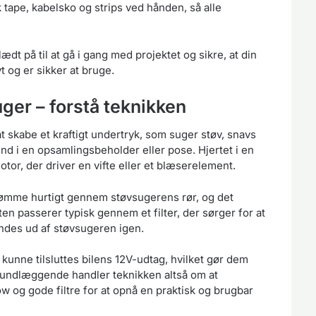
 tape, kabelsko og strips ved hånden, så alle
dt på til at gå i gang med projektet og sikre, at din
 og er sikker at bruge.
ger – forstå teknikken
t skabe et kraftigt undertryk, som suger støv, snavs
nd i en opsamlingsbeholder eller pose. Hjertet i en
motor, der driver en vifte eller et blæserelement.
 strømme hurtigt gennem støvsugerens rør, og det
n passerer typisk gennem et filter, der sørger for at
endes ud af støvsugeren igen.
kunne tilsluttes bilens 12V-udtag, hvilket gør dem
rundlæggende handler teknikken altså om at
ow og gode filtre for at opnå en praktisk og brugbar