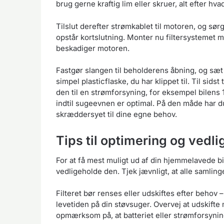
brug gerne kraftig lim eller skruer, alt efter hvad
Tilslut derefter strømkablet til motoren, og sørg
opstår kortslutning. Monter nu filtersystemet 
beskadiger motoren.
Fastgør slangen til beholderens åbning, og sæ
simpel plasticflaske, du har klippet til. Til sids
den til en strømforsyning, for eksempel bilens 
indtil sugeevnen er optimal. På den måde har d
skræddersyet til dine egne behov.
Tips til optimering og vedl
For at få mest muligt ud af din hjemmelavede bi
vedligeholde den. Tjek jævnligt, at alle samlin
Filteret bør renses eller udskiftes efter behov –
levetiden på din støvsuger. Overvej at udskifte
opmærksom på, at batteriet eller strømforsyni