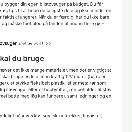
n du bygger din egen bilstøvsuger på budget. Du får
j, tips til at finde de billigste dele og ikke mindst en
r faktisk fungerer. Når du er færdig, har du ikke bare
t og måske fået blod på tanden til endnu flere gør-
tøvsuger
>>
skal du bruge
æver det ikke mange materialer, men det er vigtigt at
 skal bruge en lille, men kraftig 12V motor (fx fra en
r), et stykke fleksibelt plastik- eller metalrør som
ig støvsuger eller et hobbyfilter), en beholder til støv
mel bøtte med låg kan fungere), samt ledninger og en
indeligt håndværktøj som skruetrækker, limpistol,