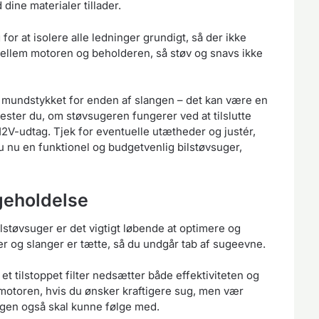
 dine materialer tillader.
 for at isolere alle ledninger grundigt, så der ikke
mellem motoren og beholderen, så støv og snavs ikke
t mundstykket for enden af slangen – det kan være en
t tester du, om støvsugeren fungerer ved at tilslutte
12V-udtag. Tjek for eventuelle utætheder og justér,
u nu en funktionel og budgetvenlig bilstøvsuger,
igeholdelse
lstøvsuger er det vigtigt løbende at optimere og
ger og slanger er tætte, så du undgår tab af sugeevne.
 et tilstoppet filter nedsætter både effektiviteten og
 motoren, hvis du ønsker kraftigere sug, men vær
ngen også skal kunne følge med.