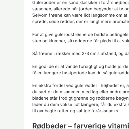
Gulerødder er en sand klassiker i forårshøjbeddet,
sæsonen, allerede når jorden begynder at tø og
Selvom frøene kan være lidt langsomme om at s
sprøde, søde rødder, der er langt mere aromat
For at give gulerodsfrøene de bedste betingelser
sten og klumper, så rødderne får plads til at vo
Så frøene i rækker med 2-3 cm’s afstand, og d
En god idé er at vande forsigtigt og holde jorden 
få en længere høstperiode kan du så gulerødde
En ekstra fordel ved gulerødder i højbedet er, 
du sætter dem sammen med løg eller andre arom
bladene står frodigt grønne og rødderne begynde
lader du dem vokse lidt længere, får du ekstra s
til ovnbagte retter og saftige forårssnacks.
Rødbeder – farverige vitami