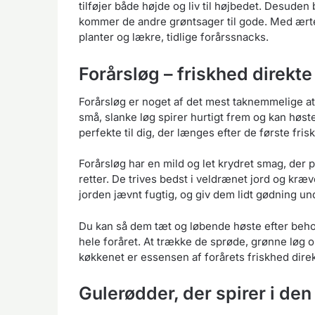
tilføjer både højde og liv til højbedet. Desude
kommer de andre grøntsager til gode. Med ærte
planter og lækre, tidlige forårssnacks.
Forårsløg – friskhed direkte
Forårsløg er noget af det mest taknemmelige at
små, slanke løg spirer hurtigt frem og kan høste
perfekte til dig, der længes efter de første fri
Forårsløg har en mild og let krydret smag, der pa
retter. De trives bedst i veldrænet jord og kræ
jorden jævnt fugtig, og giv dem lidt gødning un
Du kan så dem tæt og løbende høste efter behov,
hele foråret. At trække de sprøde, grønne løg 
køkkenet er essensen af forårets friskhed direk
Gulerødder, der spirer i den 