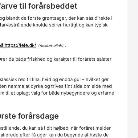
arve til forårsbeddet
g blandt de første grøntsager, der kan sås direkte i
 farvestrålende knolde spirer hurtigt og kan typisk
på https://lele.dk/
.
er de både friskhed og karakter til forårets salater
lassisk rød til lilla, hvid og endda gul – hvilket gør
uden nemme at dyrke og trives fint side om side med
em til et oplagt valg for både nybegyndere og erfarne
første forårsdage
tillende, du kan så i dit højbed, når foråret melder
g allerede efter få uger kan du begynde at høste de