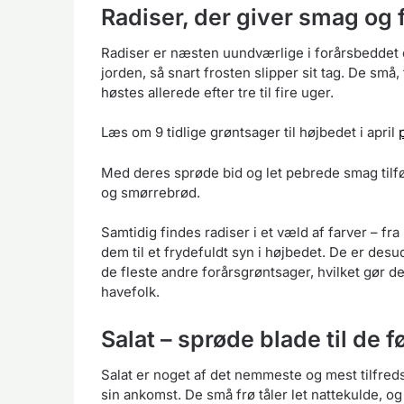
Radiser, der giver smag og f
Radiser er næsten uundværlige i forårsbeddet o
jorden, så snart frosten slipper sit tag. De små,
høstes allerede efter tre til fire uger.
Læs om 9 tidlige grøntsager til højbedet i april
Med deres sprøde bid og let pebrede smag tilfør
og smørrebrød.
Samtidig findes radiser i et væld af farver – fra k
dem til et frydefuldt syn i højbedet. De er des
de fleste andre forårsgrøntsager, hvilket gør d
havefolk.
Salat – sprøde blade til de 
Salat er noget af det nemmeste og mest tilfredss
sin ankomst. De små frø tåler let nattekulde, o