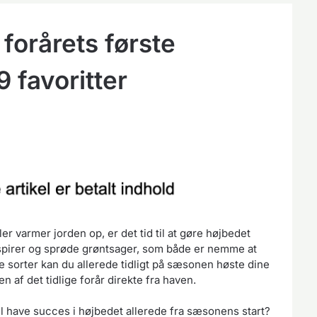
forårets første
9 favoritter
ler varmer jorden op, er det tid til at gøre højbedet
ke spirer og sprøde grøntsager, som både er nemme at
te sorter kan du allerede tidligt på sæsonen høste dine
f det tidlige forår direkte fra haven.
il have succes i højbedet allerede fra sæsonens start?