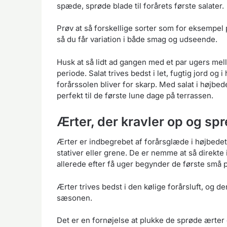
spæde, sprøde blade til forårets første salater.
Prøv at så forskellige sorter som for eksempel p
så du får variation i både smag og udseende.
Husk at så lidt ad gangen med et par ugers mel
periode. Salat trives bedst i let, fugtig jord og 
forårssolen bliver for skarp. Med salat i højbed
perfekt til de første lune dage på terrassen.
Ærter, der kravler op og sp
Ærter er indbegrebet af forårsglæde i højbedet
stativer eller grene. De er nemme at så direkte i
allerede efter få uger begynder de første små p
Ærter trives bedst i den kølige forårsluft, og
sæsonen.
Det er en fornøjelse at plukke de sprøde ærter 