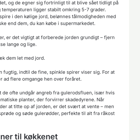
 og de egner sig fortrinligt til at blive sået tidligt på
 temperaturen ligger stabilt omkring 5-7 grader.
pire i den kølige jord, belønnes tålmodigheden med
iske end dem, du kan købe i supermarkedet.
, er det vigtigt at forberede jorden grundigt – fjern
kse lange og lige.
æk dem let med jord.
fugtig, indtil de fine, spinkle spirer viser sig. For at
r ad flere omgange hen over foråret.
at de ofte undgår angreb fra gulerodsfluen, især hvis
atiske planter, der forvirrer skadedyrene. Når
r at titte op af jorden, er det svært at vente – men
prøde og søde gulerødder, perfekte til alt fra råkost
ner til køkkenet