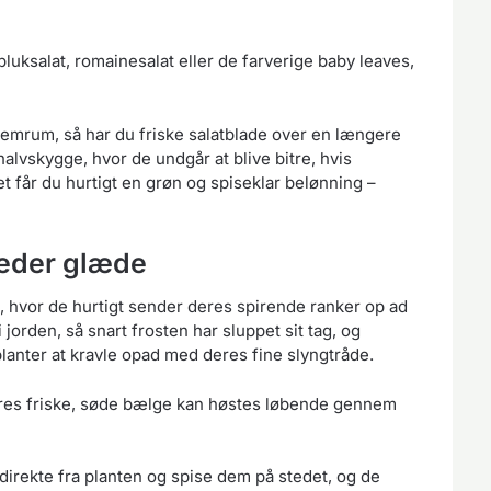
luksalat, romainesalat eller de farverige baby leaves,
lemrum, så har du friske salatblade over en længere
i halvskygge, hvor de undgår at blive bitre, hvis
et får du hurtigt en grøn og spiseklar belønning –
reder glæde
, hvor de hurtigt sender deres spirende ranker op ad
 jorden, så snart frosten har sluppet sit tag, og
lanter at kravle opad med deres fine slyngtråde.
 deres friske, søde bælge kan høstes løbende gennem
direkte fra planten og spise dem på stedet, og de