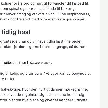
en kølige forårsjord og hurtigt forvandler dit højbed til
som spinat og sprøde salatblade til farverige
r enhver smag og ethvert niveau. Find inspiration til,
 kom godt fra start med forårets første grøntsager.
 tidlig høst
grøntsager, når du vil have tidlig høst i højbedet.
direkte i jorden – gerne i flere omgange, så du kan
 højbedet i april
.
dig er kølig, og efter bare 4-6 uger kan du begynde at
te retter.
og halvskygge, hvor den hurtigt danner mørkegrønne,
Husk at vande regelmæssigt, så bladene holder sig
ætter planten nye blade og giver et længere udbytte.