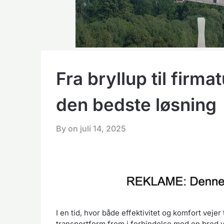
Fra bryllup til firma
den bedste løsning
By on
juli 14, 2025
I en tid, hvor både effektivitet og komfort veje
transportform frem i forbindelse med en bred v