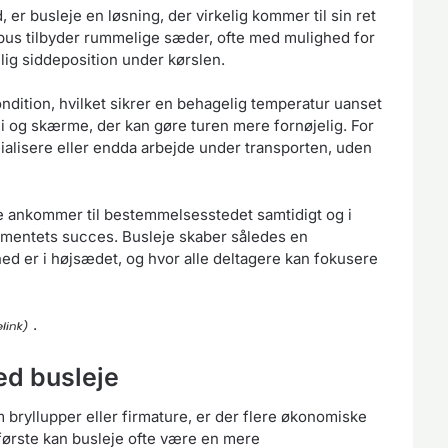
r busleje en løsning, der virkelig kommer til sin ret
bus tilbyder rummelige sæder, ofte med mulighed for
elig siddeposition under kørslen.
dition, hvilket sikrer en behagelig temperatur uanset
 og skærme, der kan gøre turen mere fornøjelig. For
cialisere eller endda arbejde under transporten, uden
lle ankommer til bestemmelsesstedet samtidigt og i
gementets succes. Busleje skaber således en
d er i højsædet, og hvor alle deltagere kan fokusere
.
ed busleje
 bryllupper eller firmature, er der flere økonomiske
 første kan busleje ofte være en mere