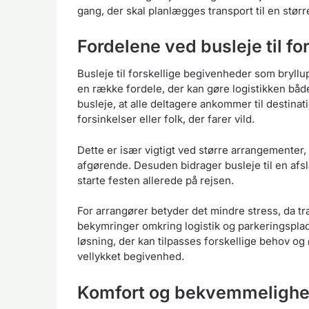
gang, der skal planlægges transport til en stør
Fordelene ved busleje til f
Busleje til forskellige begivenheder som bryllup
en række fordele, der kan gøre logistikken båd
busleje, at alle deltagere ankommer til destina
forsinkelser eller folk, der farer vild.
Dette er især vigtigt ved større arrangementer,
afgørende. Desuden bidrager busleje til en afs
starte festen allerede på rejsen.
For arrangører betyder det mindre stress, da tr
bekymringer omkring logistik og parkeringsplads
løsning, der kan tilpasses forskellige behov og ø
vellykket begivenhed.
Komfort og bekvemmelighed 