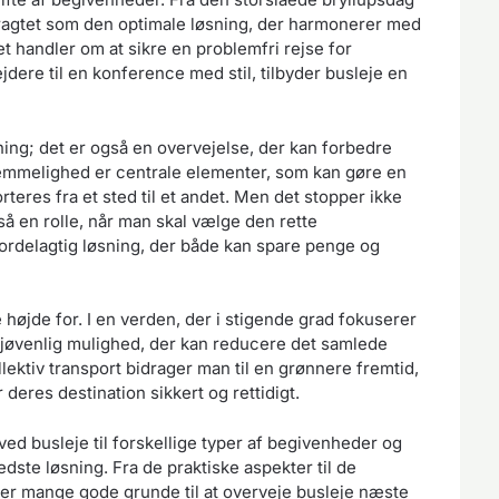
tragtet som den optimale løsning, der harmonerer med
 handler om at sikre en problemfri rejse for
dere til en konference med stil, tilbyder busleje en
ning; det er også en overvejelse, der kan forbedre
vemmelighed er centrale elementer, som kan gøre en
teres fra et sted til et andet. Men det stopper ikke
så en rolle, når man skal vælge den rette
fordelagtig løsning, der både kan spare penge og
 højde for. I en verden, der i stigende grad fokuserer
jøvenlig mulighed, der kan reducere det samlede
ektiv transport bidrager man til en grønnere fremtid,
 deres destination sikkert og rettidigt.
ved busleje til forskellige typer af begivenheder og
edste løsning. Fra de praktiske aspekter til de
er mange gode grunde til at overveje busleje næste