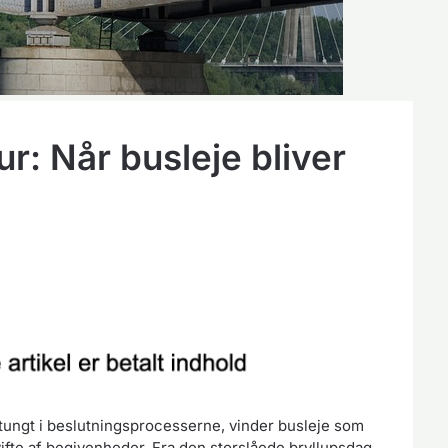
tur: Når busleje bliver
r tungt i beslutningsprocesserne, vinder busleje som
ifte af begivenheder. Fra den storslåede bryllupsdag