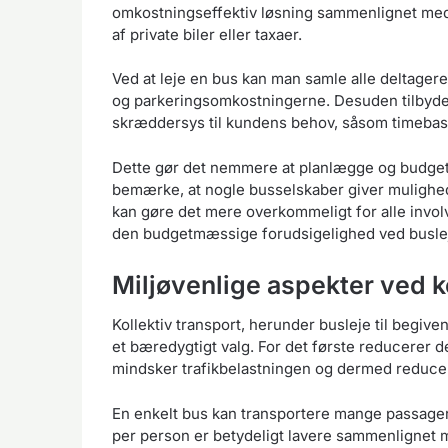
omkostningseffektiv løsning sammenlignet med 
af private biler eller taxaer.
Ved at leje en bus kan man samle alle deltagere
og parkeringsomkostningerne. Desuden tilbyder
skræddersys til kundens behov, såsom timebasere
Dette gør det nemmere at planlægge og budgett
bemærke, at nogle busselskaber giver mulighed 
kan gøre det mere overkommeligt for alle invol
den budgetmæssige forudsigelighed ved busleje g
Miljøvenlige aspekter ved ko
Kollektiv transport, herunder busleje til begiven
et bæredygtigt valg. For det første reducerer det
mindsker trafikbelastningen og dermed reduce
En enkelt bus kan transportere mange passager
per person er betydeligt lavere sammenlignet me