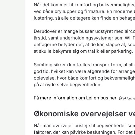
Når det kommer til komfort og bekvemmelighed, e
ved både bryllupper og firmature. En moderne 
justering, så alle deltagere kan finde en behag
Derudover er mange busser udstyret med aircon
årstid, samt underholdningssystemer som Wi-Fi
deltagerne betyder det, at de kan slappe af, so
at skulle bekymre sig om trafik eller parkering.
Samtidig sikrer den fælles transportform, at a
god tid, hvilket kan være afgørende for arran
oplevelse, hvor både komfort og bekvemmelighe
på at nyde selve begivenheden.
Få
mere information om Lej en bus her
Økonomiske overvejelser v
Når man overvejer busleje til begivenheder som
faktorer, der kan påvirke beslutningen. For det