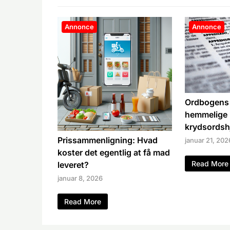
Annonce
Annonce
Ordbogens r
hemmelige
krydsordsh
Prissammenligning: Hvad
januar 21, 202
koster det egentlig at få mad
Read More
leveret?
januar 8, 2026
Read More