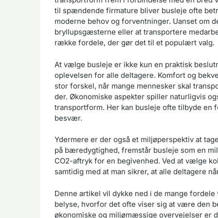
til spændende firmature bliver busleje ofte be
moderne behov og forventninger. Uanset om det
bryllupsgæsterne eller at transportere medarbej
række fordele, der gør det til et populært valg.
At vælge busleje er ikke kun en praktisk beslut
oplevelsen for alle deltagere. Komfort og bek
stor forskel, når mange mennesker skal transpor
der. Økonomiske aspekter spiller naturligvis og
transportform. Her kan busleje ofte tilbyde en 
besvær.
Ydermere er der også et miljøperspektiv at tage
på bæredygtighed, fremstår busleje som en mil
CO2-aftryk for en begivenhed. Ved at vælge koll
samtidig med at man sikrer, at alle deltagere når
Denne artikel vil dykke ned i de mange fordele 
belyse, hvorfor det ofte viser sig at være den b
økonomiske og miljømæssige overvejelser er d