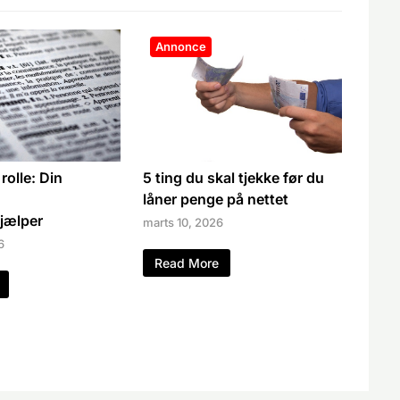
Annonce
olle: Din
5 ting du skal tjekke før du
låner penge på nettet
jælper
marts 10, 2026
6
Read More