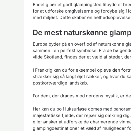
Endelig bør et godt glampingsted tilbyde et bre
for at udforske omgivelserne og fordybe sig i 
med miljøet. Dette skaber en helhedsoplevelse,
De mest naturskønne glampi
Europa byder på en overflod af naturskønne gla
sammen i en perfekt symbiose. Fra de bølgende b
vilde Skotland, findes der et væld af steder, de
I Frankrig kan du for eksempel opleve den for
strækker sig så langt øjet rækker, og hvor du kan
postkortværdige landskab.
For dem, der drages mod nordens mystik, er de
Her kan du bo i luksuriøse domes med panoram
majestætiske fjelde, der rejser sig omkring di
eller ønsker at udforske de charmerende vinmar
glampingdestinationer et væld af muligheder f