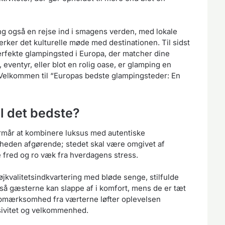
ing også en rejse ind i smagens verden, med lokale
rker det kulturelle møde med destinationen. Til sidst
 perfekte glampingsted i Europa, der matcher dine
ventyr, eller blot en rolig oase, er glamping en
. Velkommen til “Europas bedste glampingsteder: En
l det bedste?
formår at kombinere luksus med autentiske
nheden afgørende; stedet skal være omgivet af
fred og ro væk fra hverdagens stress.
øjkvalitetsindkvartering med bløde senge, stilfulde
 så gæsterne kan slappe af i komfort, mens de er tæt
opmærksomhed fra værterne løfter oplevelsen
usivitet og velkommenhed.