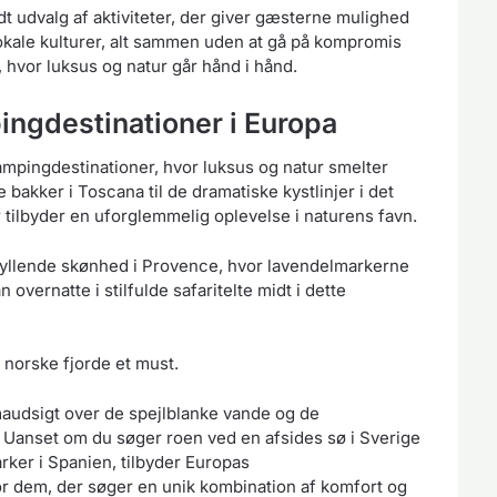
dt udvalg af aktiviteter, der giver gæsterne mulighed
lokale kulturer, alt sammen uden at gå på kompromis
 hvor luksus og natur går hånd i hånd.
ngdestinationer i Europa
mpingdestinationer, hvor luksus og natur smelter
akker i Toscana til de dramatiske kystlinjer i det
r tilbyder en uforglemmelig oplevelse i naturens favn.
tryllende skønhed i Provence, hvor lavendelmarkerne
 overnatte i stilfulde safaritelte midt i dette
 norske fjorde et must.
audsigt over de spejlblanke vande og de
g. Uanset om du søger roen ved en afsides sø i Sverige
ker i Spanien, tilbyder Europas
or dem, der søger en unik kombination af komfort og