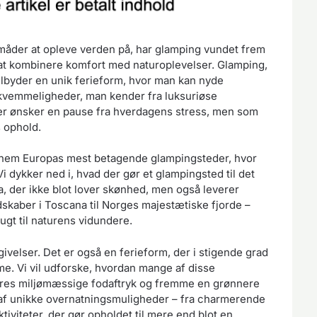
 måder at opleve verden på, har glamping vundet frem
 at kombinere komfort med naturoplevelser. Glamping,
lbyder en unik ferieform, hvor man kan nyde
ekvemmeligheder, man kender fra luksuriøse
der ønsker en pause fra hverdagens stress, men som
s ophold.
gennem Europas mest betagende glampingsteder, hvor
i dykker ned i, hvad der gør et glampingsted til det
, der ikke blot lover skønhed, men også leverer
skaber i Toscana til Norges majestætiske fjorde –
ugt til naturens vidundere.
elser. Det er også en ferieform, der i stigende grad
e. Vi vil udforske, hvordan mange af disse
 deres miljømæssige fodaftryk og fremme en grønnere
 af unikke overnatningsmuligheder – fra charmerende
tiviteter, der gør opholdet til mere end blot en