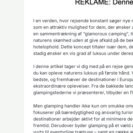
I en verden, hvor rejsende konstant søger nye
som en attraktiv mulighed for dem, der ønsker
en sammentrækning af “glamorous camping”, ti
naturens skønhed uden at give afkald på de b
hotelophold. Dette koncept tiltaler især dem, 
stadig ønsker en vis grad af luksus under dere
I denne artikel tager vi dig med på en rejse 
du kan opleve naturens luksus på første hånd. V
bedste, og fremhæver de destinationer i Europa
ekstraordinære oplevelser. Fra de bakkede land
glampingstederne vi præsenterer, tilbyder en fl
Men glamping handler ikke kun om smukke omgiv
fokuserer på bæredygtighed og ansvarlig turism
destinationer arbejder aktivt for at minimere
fremtid. Derudover byder glamping på et væld
yurts til eventyrlige træhuse – samt en række ak