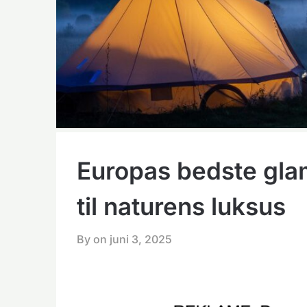
Europas bedste gla
til naturens luksus
By on
juni 3, 2025