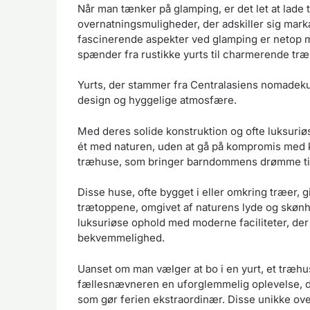
Når man tænker på glamping, er det let at lade
overnatningsmuligheder, der adskiller sig markan
fascinerende aspekter ved glamping er netop 
spænder fra rustikke yurts til charmerende tr
Yurts, der stammer fra Centralasiens nomadekul
design og hyggelige atmosfære.
Med deres solide konstruktion og ofte luksuriøse
ét med naturen, uden at gå på kompromis med k
træhuse, som bringer barndommens drømme til 
Disse huse, ofte bygget i eller omkring træer, 
trætoppene, omgivet af naturens lyde og skønhe
luksuriøse ophold med moderne faciliteter, der 
bekvemmelighed.
Uanset om man vælger at bo i en yurt, et træhu
fællesnævneren en uforglemmelig oplevelse, d
som gør ferien ekstraordinær. Disse unikke ove