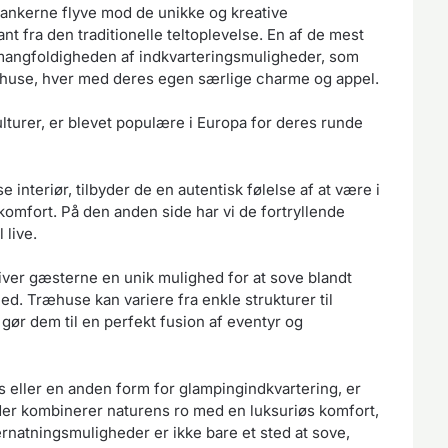
 tankerne flyve mod de unikke og kreative
t fra den traditionelle teltoplevelse. En af de mest
mangfoldigheden af indkvarteringsmuligheder, som
æhuse, hver med deres egen særlige charme og appel.
turer, er blevet populære i Europa for deres runde
 interiør, tilbyder de en autentisk følelse af at være i
omfort. På den anden side har vi de fortryllende
live.
giver gæsterne en unik mulighed for at sove blandt
d. Træhuse kan variere fra enkle strukturer til
gør dem til en perfekt fusion af eventyr og
s eller en anden form for glampingindkvartering, er
er kombinerer naturens ro med en luksuriøs komfort,
rnatningsmuligheder er ikke bare et sted at sove,